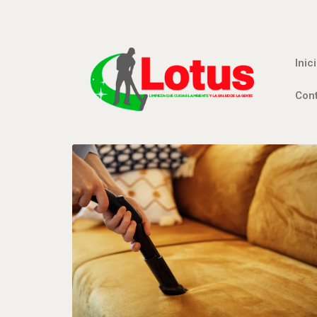
Inic
Con