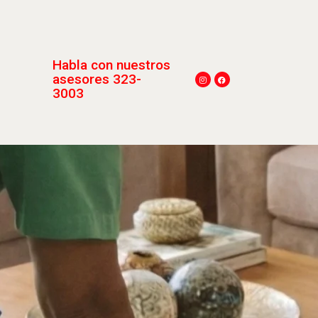
Habla con nuestros
asesores 323-
3003