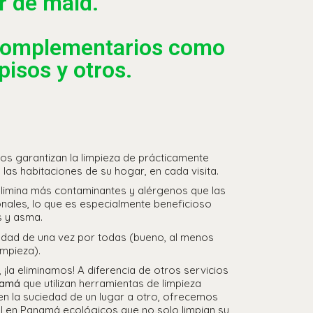
r de maid.
 complementarios como
pisos y otros.
s garantizan la limpieza de prácticamente
 las habitaciones de su hogar, en cada visita.
limina más contaminantes y alérgenos que las
onales, lo que es especialmente beneficioso
s y asma.
iedad de una vez por todas (bueno, al menos
impieza).
la eliminamos! A diferencia de otros servicios
namá
que utilizan herramientas de limpieza
en la suciedad de un lugar a otro, ofrecemos
al en Panamá ecológicos que no solo limpian su