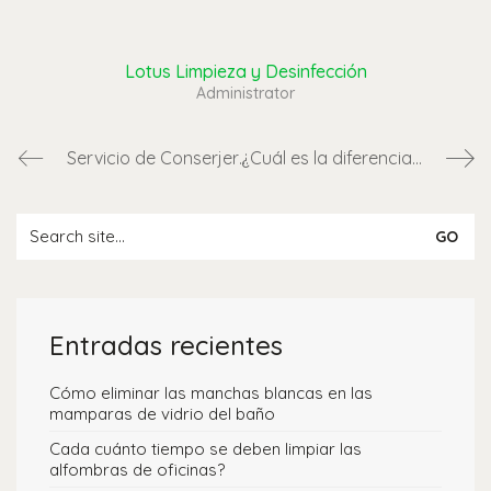
Lotus Limpieza y Desinfección
Administrator
Servicio de Conserjería de PH’s en Panamá: Todo lo que Necesitas Saber para Administrar tu Edificio de Forma Eficiente
¿Cuál es la diferencia entre limpieza profunda y mantenimiento regular en oficinas?
Entradas recientes
Cómo eliminar las manchas blancas en las
mamparas de vidrio del baño
Cada cuánto tiempo se deben limpiar las
alfombras de oficinas?