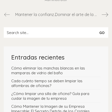
Mantener la confianza y la seguridad: el papel fundamental de los servicios de limpieza profesional para los bancos en Panamá
Dominar el arte de la limpieza de pisos de mármol en Panamá: una historia de elegancia y cuidado atemporales
Entradas recientes
Cómo eliminar las manchas blancas en las
mamparas de vidrio del baño
Cada cuánto tiempo se deben limpiar las
alfombras de oficinas?
¿Cómo limpiar una silla de oficina? Guía para
cuidar la imagen de tu empresa
Cómo Mantener la Imagen de su Empresa
Impecable: El Secreto Detrás de los Cristales