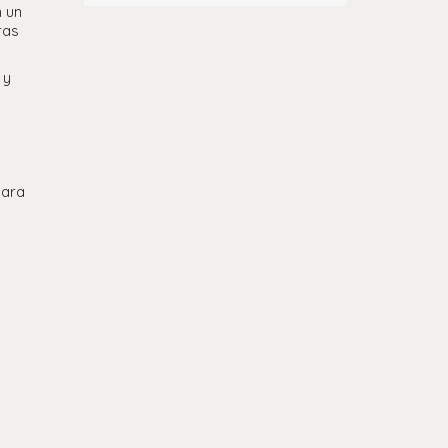
 un
ras
 y
para