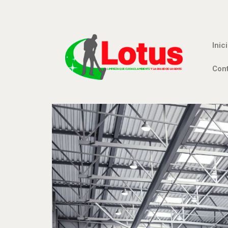
Inic
Con