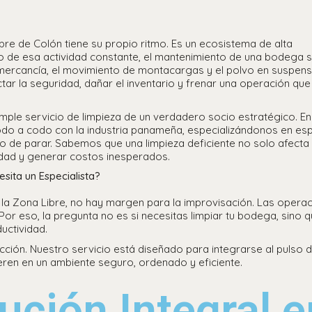
re de Colón tiene su propio ritmo. Es un ecosistema de alta
o de esa actividad constante, el mantenimiento de una bodega 
de mercancía, el movimiento de montacargas y el polvo en suspen
tar la seguridad, dañar el inventario y frenar una operación que
imple servicio de limpieza de un verdadero socio estratégico. En
do a codo con la industria panameña, especializándonos en es
jo de parar. Sabemos que una limpieza deficiente no solo afecta 
dad y generar costos inesperados.
sita un Especialista?
la Zona Libre, no hay margen para la improvisación. Las opera
Por eso, la pregunta no es si necesitas limpiar tu bodega, sino q
uctividad.
ción. Nuestro servicio está diseñado para integrarse al pulso d
eren en un ambiente seguro, ordenado y eficiente.
ución Integral e