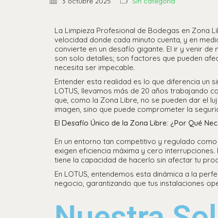
3 octubre 2025
Sin categoría
La Limpieza Profesional de Bodegas en Zona Lib
velocidad donde cada minuto cuenta, y en medi
convierte en un desafío gigante. El ir y venir 
son solo detalles; son factores que pueden afec
necesita ser impecable.
Entender esta realidad es lo que diferencia un s
LOTUS, llevamos más de 20 años trabajando co
que, como la Zona Libre, no se pueden dar el lu
imagen, sino que puede comprometer la seguri
El Desafío Único de la Zona Libre: ¿Por Qué Nece
En un entorno tan competitivo y regulado como 
exigen eficiencia máxima y cero interrupciones. 
tiene la capacidad de hacerlo sin afectar tu prod
En LOTUS, entendemos esta dinámica a la perfec
negocio, garantizando que tus instalaciones op
Nuestra Sol